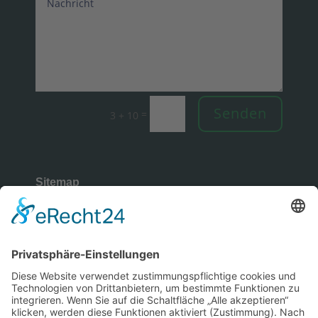
Senden
=
3 + 10
Sitemap
Rechtliches