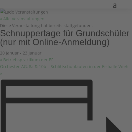
« Alle Veranstaltungen
Diese Veranstaltung hat bereits stattgefunden.
Schnuppertage für Grundschüler
(nur mit Online-Anmeldung)
20 Januar
-
23 Januar
«
Betriebspraktikum der EF
Orchester-AG, 8a & 10b – Schlittschuhlaufen in der Eishalle Wiehl
»