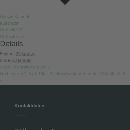
Google Kalender
iCalendar
Outlook 365
Outlook Live
Details
Beginn:
20 Januar
Ende:
23 Januar
«
Betriebspraktikum der EF
Orchester-AG, 8a & 10b – Schlittschuhlaufen in der Eishalle Wiehl
»
Kontaktdaten