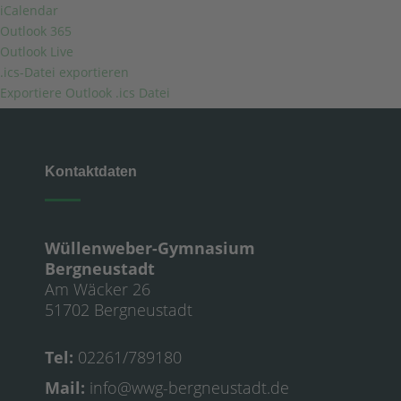
iCalendar
Outlook 365
Outlook Live
.ics-Datei exportieren
Exportiere Outlook .ics Datei
Kontaktdaten
Wüllenweber-Gymnasium
Bergneustadt
Am Wäcker 26
51702 Bergneustadt
Tel:
02261/789180
Mail:
info@wwg-bergneustadt.de