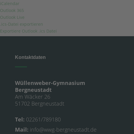
iCalendar
Outlook 365
Outlook Live
.ics-Datei exportieren
Exportiere Outlook .ics Datei
Kontaktdaten
Wüllenweber-Gymnasium
Bergneustadt
Am Wäcker 26
51702 Bergneustadt
Tel:
02261/789180
Mail:
info@wwg-bergneustadt.de