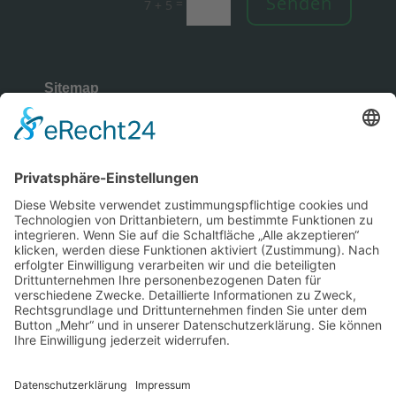
Senden
=
7 + 5
Sitemap
Rechtliches
Copyright © 2026 | Wüllenweber