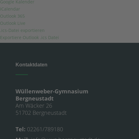
Google Kalender
iCalendar
Outlook 365
Outlook Live
.ics-Datei exportieren
Exportiere Outlook .ics Datei
Kontaktdaten
Wüllenweber-Gymnasium
Bergneustadt
Am Wäcker 26
51702 Bergneustadt
Tel:
02261/789180