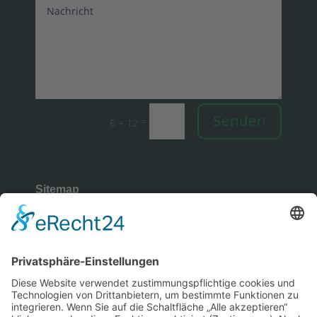
Senden
=
6 + 12
Sitemap
Rechtliches