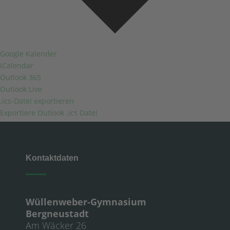
Google Kalender
iCalendar
Outlook 365
Outlook Live
.ics-Datei exportieren
Exportiere Outlook .ics Datei
Kontaktdaten
Wüllenweber-Gymnasium
Bergneustadt
Am Wäcker 26