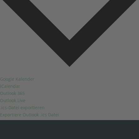
Google Kalender
iCalendar
Outlook 365
Outlook Live
.ics-Datei exportieren
Exportiere Outlook .ics Datei