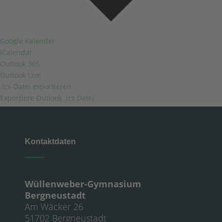
Google Kalender
iCalendar
Outlook 365
Outlook Live
.ics-Datei exportieren
Exportiere Outlook .ics Datei
Kontaktdaten
Wüllenweber-Gymnasium
Bergneustadt
Am Wäcker 26
51702 Bergneustadt