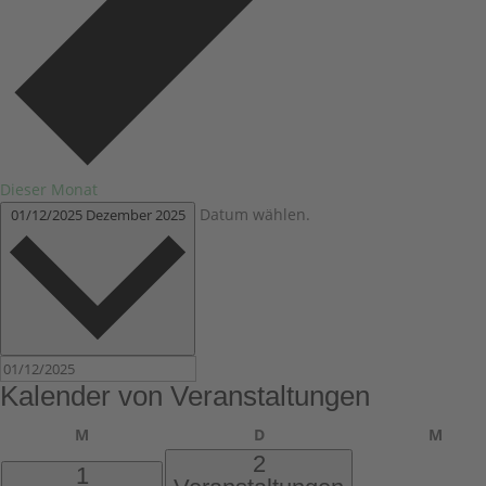
Dieser Monat
Datum wählen.
01/12/2025
Dezember 2025
Kalender von Veranstaltungen
Montag
Dienstag
Mitt
M
D
M
2
1