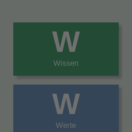
W
Wissen
W
Werte