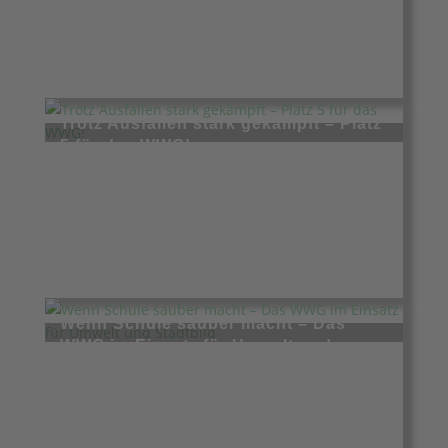
Mai 12, 2026
Trotz Ausfällen stark gekämpft – Platz
5 für das WWG!
Mai 5, 2026
Wenn Schule sauber macht – Das
WWG im Einsatz für Umwelt und
Stadtbild