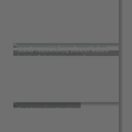
Juni 8, 2026
Starke Teamleistung unserer Mädels
bei den Schulmeisterschaften im
Handball
Mai 18, 2026
Projektwoche „Stadtleben 725+“