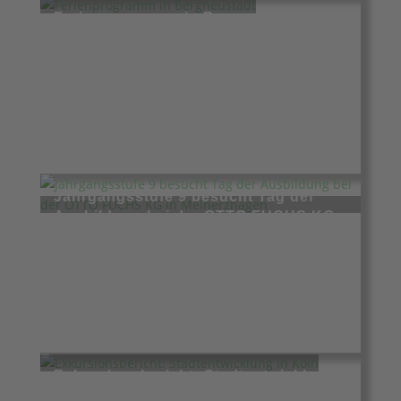
Ferienprogramm in Bergneustadt
Juli 6, 2026
Jahrgangsstufe 9 besucht Tag der
Ausbildung bei der OTTO FUCHS KG
in Meinerzhagen
Juni 8, 2026
Exkursionsbericht: Stadtentwicklung
in Köln