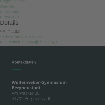
Google Kalender
iCalendar
Outlook 365
Outlook Live
Details
Datum:
3 Juni
«
Schulpflegschaftssitzung
Unterrichtsfrei – bewegl. Ferientag
»
Kontaktdaten
Wüllenweber-Gymnasium
Bergneustadt
Am Wäcker 26
51702 Bergneustadt