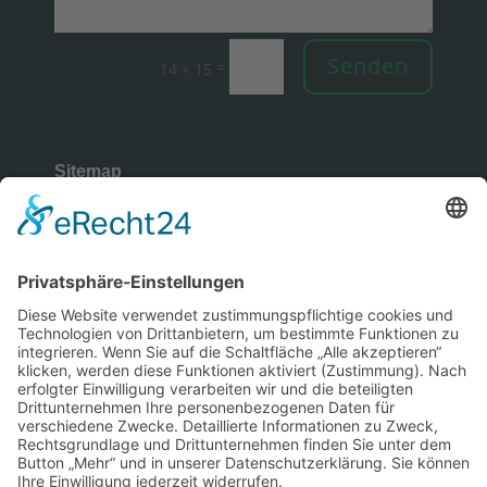
Senden
=
14 + 15
Sitemap
Rechtliches