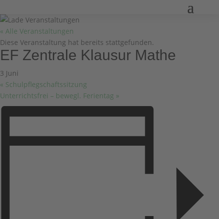
« Alle Veranstaltungen
Diese Veranstaltung hat bereits stattgefunden.
EF Zentrale Klausur Mathe
3 Juni
«
Schulpflegschaftssitzung
Unterrichtsfrei – bewegl. Ferientag
»