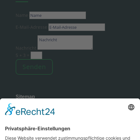
Name
E-Mail-Adresse
Nachricht
5 + 3
=
Senden
Sitemap