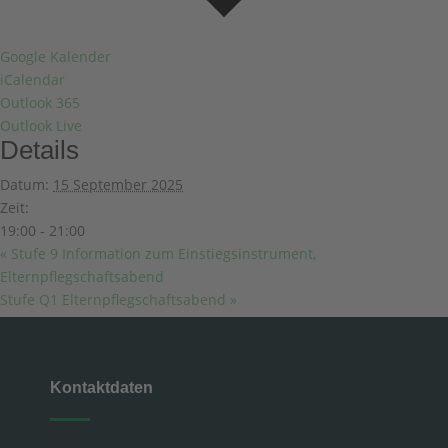
Google Kalender
iCalendar
Outlook 365
Outlook Live
Details
Datum:
15 September 2025
Zeit:
19:00 - 21:00
«
Stufe 9 Information zum Einstiegsinstrument,
Elternpflegschaftsabend
Stufe Q1 Elternpflegschaftsabend
»
Kontaktdaten