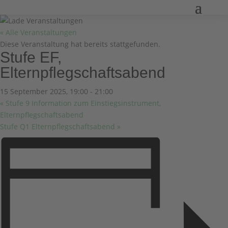
« Alle Veranstaltungen
Diese Veranstaltung hat bereits stattgefunden.
Stufe EF,
Elternpflegschaftsabend
15 September 2025, 19:00
-
21:00
«
Stufe 9 Information zum Einstiegsinstrument,
Elternpflegschaftsabend
Stufe Q1 Elternpflegschaftsabend
»