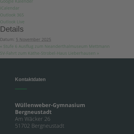
Google Kalender
iCalendar
Outlook 365
Outlook Live
Details
Datum:
5 November 2025
«
Stufe 6 Ausflug zum Neanderthalmuseum Mettmann
SV-Fahrt zum Käthe-Strobel-Haus Lieberhausen
»
Kontaktdaten
Wüllenweber-Gymnasium
Bergneustadt
Am Wäcker 26
51702 Bergneustadt