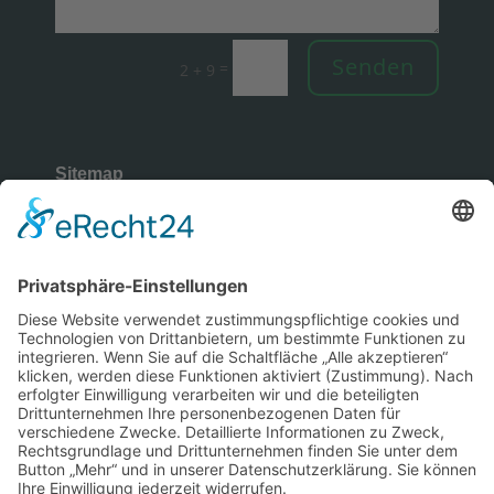
Senden
=
2 + 9
Sitemap
Rechtliches