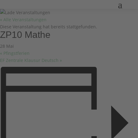
« Alle Veranstaltungen
Diese Veranstaltung hat bereits stattgefunden.
ZP10 Mathe
28 Mai
«
Pfingstferien
EF Zentrale Klausur Deutsch
»