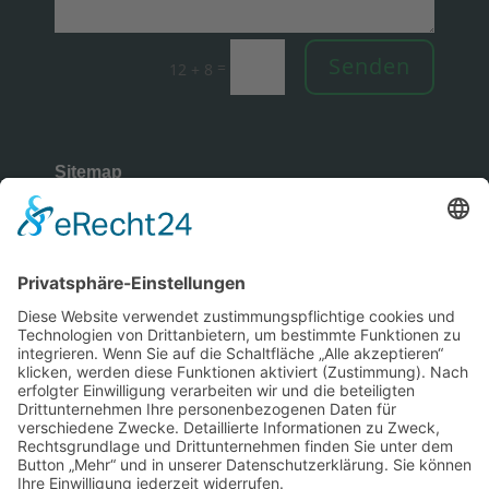
Senden
=
12 + 8
Sitemap
Rechtliches