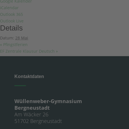
Google Kalender
iCalendar
Outlook 365
Outlook Live
Details
Datum:
28 Mai
«
Pfingstferien
EF Zentrale Klausur Deutsch
»
Kontaktdaten
Wüllenweber-Gymnasium
Bergneustadt
Am Wäcker 26
51702 Bergneustadt