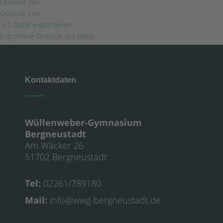
Outlook 365
Outlook Live
.ics-Datei exportieren
Exportiere Outlook .ics Datei
Kontaktdaten
Wüllenweber-Gymnasium
Bergneustadt
Am Wäcker 26
51702 Bergneustadt
Tel:
02261/789180
Mail:
info@wwg-bergneustadt.de