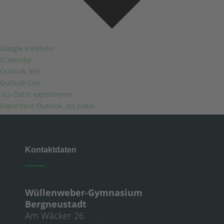
Google Kalender
iCalendar
Outlook 365
Outlook Live
.ics-Datei exportieren
Exportiere Outlook .ics Datei
Kontaktdaten
Wüllenweber-Gymnasium
Bergneustadt
Am Wäcker 26