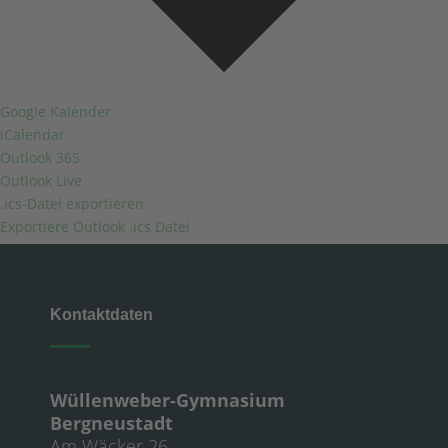
Google Kalender
iCalendar
Outlook 365
Outlook Live
.ics-Datei exportieren
Exportiere Outlook .ics Datei
Kontaktdaten
Wüllenweber-Gymnasium
Bergneustadt
Am Wäcker 26